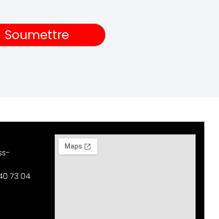
Soumettre
ss-
40 73 04