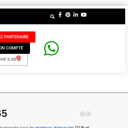
Z PARTENAIRE
ON COMPTE
0
CHF
0.00
65
éveloppée pour les
moteurs d’enrouler
(TUB et