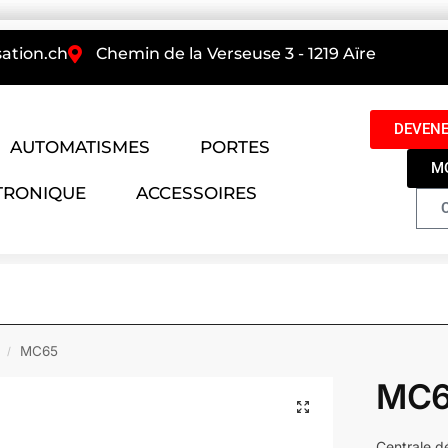
ation.ch
Chemin de la Verseuse 3 - 1219 Aïre
DEVENE
AUTOMATISMES
PORTES
M
TRONIQUE
ACCESSOIRES
MC65
/
MC
Centrale d