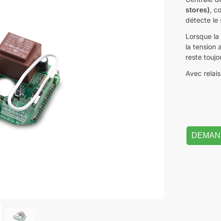
stores)
, c
détecte le s
Lorsque la 
la tension 
reste toujo
Avec relais
DEMAN