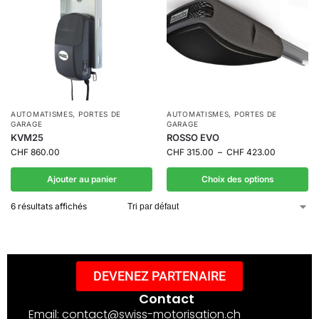
AUTOMATISMES
,
PORTES DE
AUTOMATISMES
,
PORTES DE
GARAGE
GARAGE
KVM25
ROSSO EVO
CHF
860.00
CHF
315.00
–
CHF
423.00
Ajouter au panier
Choix des options
6 résultats affichés
DEVENEZ PARTENAIRE
Contact
Email: contact@swiss-motorisation.ch