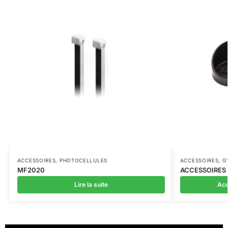
ACCESSOIRES
,
PHOTOCELLULES
ACCESSOIRES
,
G
MF2020
ACCESSOIRES
Lire la suite
Acc