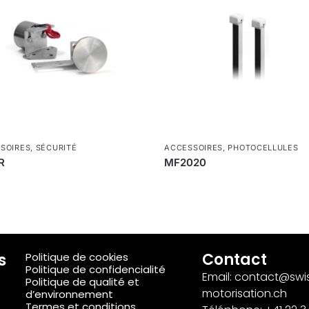
SOIRES
,
SÉCURITÉ
ACCESSOIRES
,
PHOTOCELLULES
R
MF2020
s
Contact
Politique de cookies
Politique de confidencialité
Email: contact@swi
Politique de qualité et
motorisation.ch
d’environnement
Termes et conditions