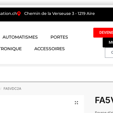
ation.ch
Chemin de la Verseuse 3 - 1219 Aïre
DEVENE
AUTOMATISMES
PORTES
M
TRONIQUE
ACCESSOIRES
FA5VDC2A
/
FA5
Source d’a