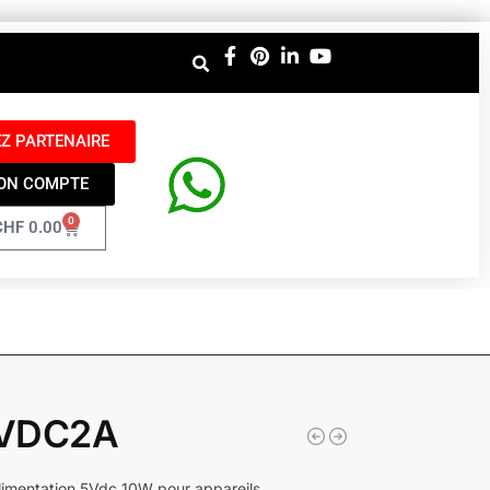
Z PARTENAIRE
ON COMPTE
0
CHF
0.00
VDC2A
limentation 5Vdc 10W pour appareils