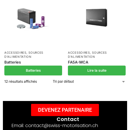
ACCESSOIRES
,
SOURCES
ACCESSOIRES
,
SOURCES
D'ALIMENTATION
D'ALIMENTATION
Batteries
FA5A-MCA
Batteries
Lire la suite
12 résultats affichés
DEVENEZ PARTENAIRE
Contact
Email: contact@swiss-motorisation.ch