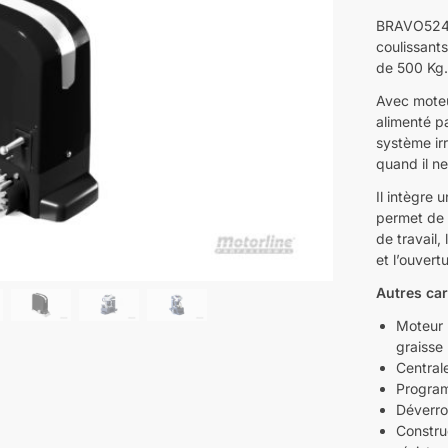
BRAVO524 a
coulissant
de 500 Kg
Avec moteu
alimenté p
système irr
quand il ne
Il intègre
permet de r
de travail,
et l’ouvert
Autres car
Moteur 2
graisse
Central
Program
Déverro
Constru