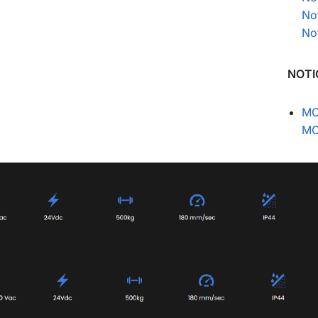
Not
Not
NOTI
MC
MC