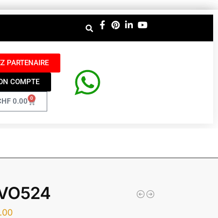
Z PARTENAIRE
ON COMPTE
0
CHF
0.00
VO524
.00