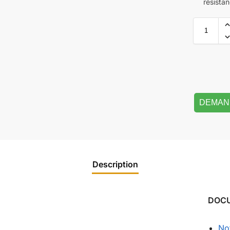
résista
DEMAN
Description
DOC
Not