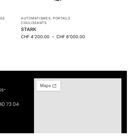
AGE
AUTOMATISMES
,
PORTAILS
COULISSANTS
STARK
CHF
4'200.00
–
CHF
8'000.00
ss-
40 73 04