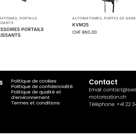
MATISMES
,
PORTAILS
AUTOMATISMES
,
PORTES DE GAR
SSANTS
KVM25
SSOIRES PORTAILS
CHF
860.00
ISSANTS
s
Contact
Politique de cookies
Politique de confidencialité
Email: contact@swi
Politique de qualité et
motorisation.ch
d’environnement
Termes et conditions
Téléphone: +41 22 3