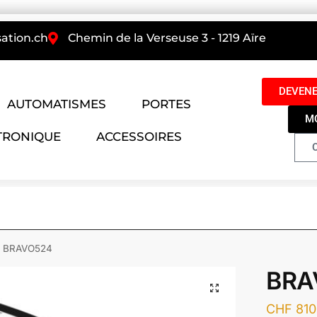
ation.ch
Chemin de la Verseuse 3 - 1219 Aïre
DEVENE
AUTOMATISMES
PORTES
M
TRONIQUE
ACCESSOIRES
BRAVO524
BRA
CHF
810